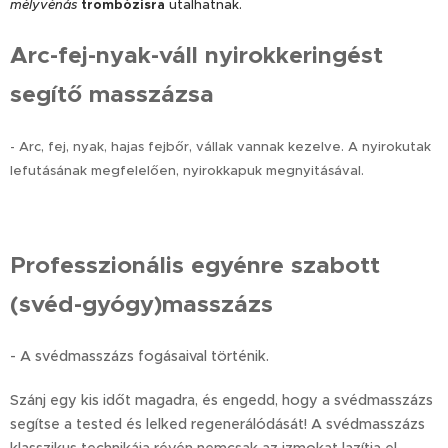
mélyvénás
trombózisra
utalhatnak.
Arc-fej-nyak-váll nyirokkeringést
segítő masszázsa
- Arc, fej, nyak, hajas fejbőr, vállak vannak kezelve. A nyirokutak
lefutásának megfelelően, nyirokkapuk megnyitásával.
Professzionális egyénre szabott
(svéd-gyógy)masszázs
- A svédmasszázs fogásaival történik.
Szánj egy kis időt magadra, és engedd, hogy a svédmasszázs
segítse a tested és lelked regenerálódását! A svédmasszázs