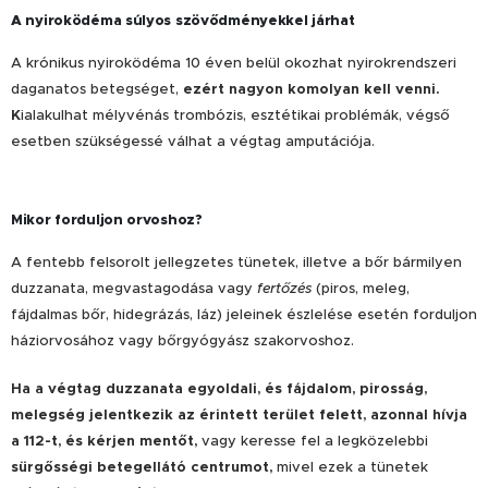
A nyiroködéma súlyos szövődményekkel járhat
A krónikus nyiroködéma 10 éven belül okozhat nyirokrendszeri
daganatos betegséget,
ezért nagyon komolyan kell venni.
K
ialakulhat mélyvénás trombózis, esztétikai problémák, végső
esetben szükségessé válhat a végtag amputációja.
Mikor forduljon orvoshoz?
A fentebb felsorolt jellegzetes tünetek, illetve a bőr bármilyen
duzzanata, megvastagodása vagy
fertőzés
(piros, meleg,
fájdalmas bőr, hidegrázás, láz) jeleinek észlelése esetén forduljon
háziorvosához vagy bőrgyógyász szakorvoshoz.
Ha a végtag duzzanata egyoldali, és fájdalom, pirosság,
melegség jelentkezik az érintett terület felett, azonnal hívja
a 112-t, és kérjen mentőt,
vagy keresse fel a legközelebbi
sürgősségi betegellátó centrumot,
mivel ezek a tünetek